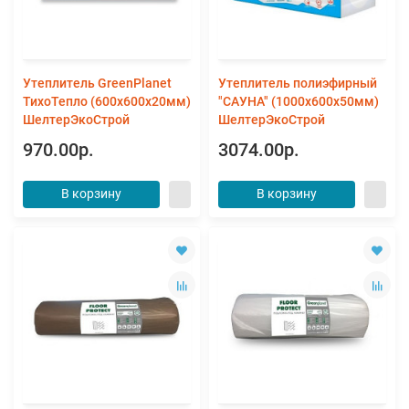
Утеплитель GreenPlanet
Утеплитель полиэфирный
ТихоТепло (600х600х20мм)
"САУНА" (1000х600х50мм)
ШелтерЭкоСтрой
ШелтерЭкоСтрой
970.00р.
3074.00р.
В корзину
В корзину