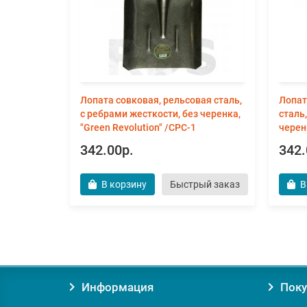
Лопата совковая, рельсовая сталь,
Лопат
с ребрами жесткости, без черенка,
сталь
"Green Revolution" /СРС-1
черен
342.00р.
342.
В корзину
Быстрый заказ
В
Информация
Поку