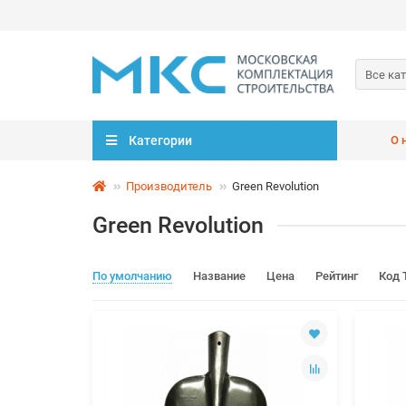
Все ка
Категории
О 
Производитель
Green Revolution
Green Revolution
По умолчанию
Название
Цена
Рейтинг
Код 