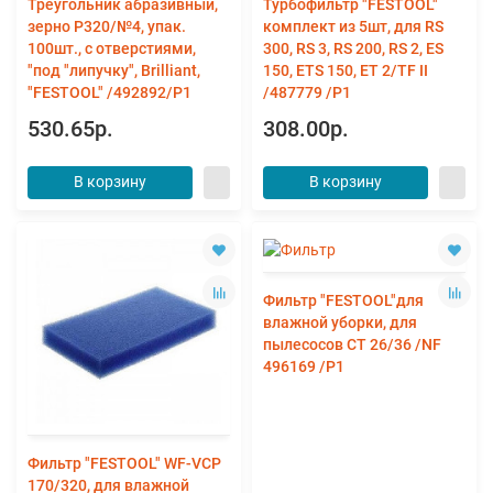
Треугольник абразивный,
Турбофильтр "FESTOOL"
зерно P320/№4, упак.
комплект из 5шт, для RS
100шт., с отверстиями,
300, RS 3, RS 200, RS 2, ES
"под "липучку", Brilliant,
150, ETS 150, ET 2/TF II
"FESTOOL" /492892/P1
/487779 /Р1
530.65р.
308.00р.
В корзину
В корзину
Фильтр "FESTOOL"для
влажной уборки, для
пылесосов CT 26/36 /NF
496169 /Р1
Фильтр "FESTOOL" WF-VCP
170/320, для влажной