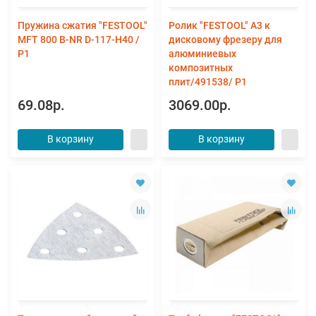
Пружина сжатия "FESTOOL"
Ролик "FESTOOL" А3 к
MFT 800 B-NR D-117-H40 /
дисковому фрезеру для
Р1
алюминиевых
композитных
плит/491538/ Р1
69.08р.
3069.00р.
В корзину
В корзину