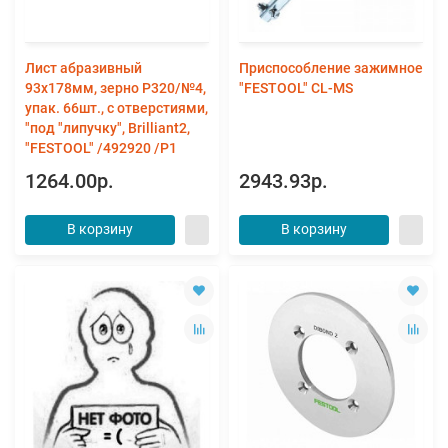
Лист абразивный
Приспособление зажимное
93х178мм, зерно P320/№4,
"FESTOOL" CL-MS
упак. 66шт., с отверстиями,
"под "липучку", Brilliant2,
"FESTOOL" /492920 /P1
1264.00р.
2943.93р.
В корзину
В корзину