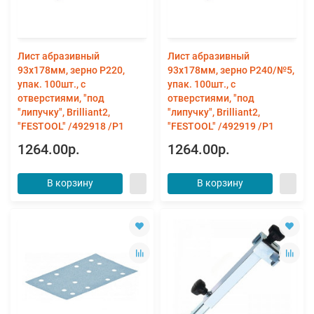
Лист абразивный
Лист абразивный
93х178мм, зерно P220,
93х178мм, зерно P240/№5,
упак. 100шт., с
упак. 100шт., с
отверстиями, "под
отверстиями, "под
"липучку", Brilliant2,
"липучку", Brilliant2,
"FESTOOL" /492918 /P1
"FESTOOL" /492919 /P1
1264.00р.
1264.00р.
В корзину
В корзину