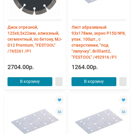
Диск отрезной,
Лист абразивный
125х6,5х22мм, алмазный,
93х178мм, зерно P150/№8,
сегментный, по бетону, MJ-
упак. 100шт., с
D12 Premium, "FESTOOL"
отверстиями, "под
/765261 /Р1
"липучку", Brilliant2,
"FESTOOL" /492916 /P1
2704.00р.
1264.00р.
В корзину
В корзину