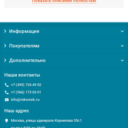
Показать описание полностью
производятся фабрично из качественных материалов.
Выберите необходимый вид Прожекторы металлогалогенные,
а мы доставим по Москве и Московской области в
кратчайшие сроки.
Информация
Заказывая товар Прожекторы металлогалогенные у нас, вы
получаете:
Покупателям
Уверенность в оригинальности товара. Мы против
контрафакта и подделок!
Гарантию на товар от производителя;
Дополнительно
Помощь и консультацию по вопросам подбора и
обслуживания Прожекторы металлогалогенные;
Наши контакты
Доставку по Москве от 0 руб;
Доставку по Московской области по выгодному тарифу
+7 (495) 724 49 52
курьером или транспортной компанией;
+7 (966) 173 03 01
info@mksmsk.ru
Если у вас есть вопросы относительно Прожекторы
металлогалогенные или Прожекторы, мы с удовольствием
Наш адрес
ответим на них по телефону
+7 495 724-49-52
или email:
info@msckomstroy.com
Москва, улица адмирала Корнилова 55с1
пн-пт с 9:00 до 19:00