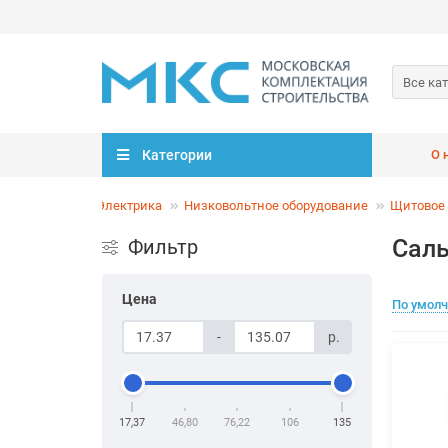
Все ка
Категории
О 
ВЕНТИЛЯЦИЯ
Электрика
Низковольтное оборудование
Щитовое 
Саль
Фильтр
Цена
По умол
-
р.
17,37
46,80
76,22
106
135