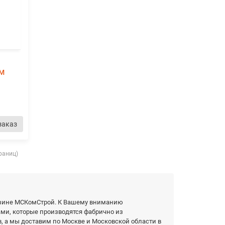
DM
заказ
траниц)
газине МСКомСтрой. К Вашему вниманию
и, которые производятся фабрично из
, а мы доставим по Москве и Московской области в