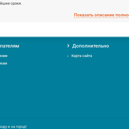
айшие сроки.
Показать описание полно
вая товар Сальники для корпусов у нас, вы получаете:
Уверенность в оригинальности товара. Мы против контрафакта и поддел
Гарантию на товар от производителя;
Помощь и консультацию по вопросам подбора и обслуживания Сальник
Доставку по Москве от 0 руб;
пателям
Дополнительно
Доставку по Московской области по выгодному тарифу курьером или т
ение
Карта сайта
икам
 вас есть вопросы относительно Сальники для корпусов или Аксессуары
 по телефону
+7 495 724-49-52
или email:
info@msckomstroy.com
ду и за город!