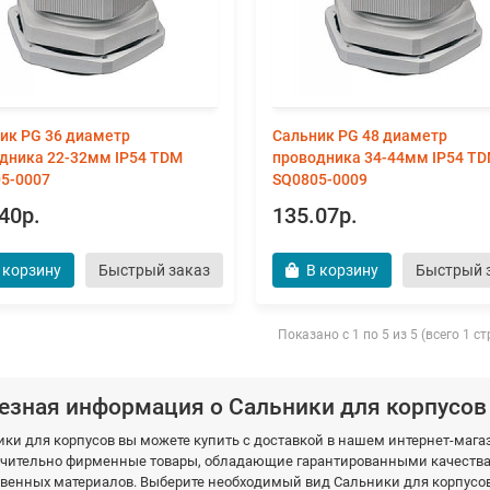
ик PG 36 диаметр
Сальник PG 48 диаметр
дника 22-32мм IP54 TDM
проводника 34-44мм IP54 T
5-0007
SQ0805-0009
40р.
135.07р.
 корзину
Быстрый заказ
В корзину
Быстрый 
Показано с 1 по 5 из 5 (всего 1 с
езная информация о Сальники для корпусов
ики для корпусов вы можете купить с доставкой в нашем интернет-ма
чительно фирменные товары, обладающие гарантированными качествам
венных материалов. Выберите необходимый вид Сальники для корпусов