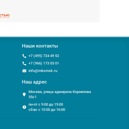
стью
ок!
и для корпусов;
Наши контакты
ранспортной компанией;
+7 (495) 724 49 52
+7 (966) 173 03 01
 к шкафам, боксам итп, мы с удовольствием ответим
info@mksmsk.ru
Наш адрес
Москва, улица адмирала Корнилова
55с1
пн-пт с 9:00 до 19:00
сб:вс с 10:00 до 16:00