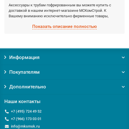
Аксессуары к трубам гофрированным вы можете купить с
доставкой в нашем интернет-магазине МСКомСтрой. К
Вашему вниманию исключительно фирменные товары,
обладающие гарантированными качествами, которые
Показать описание полностью
производятся фабрично из качественных материалов.
Выберите необходимый вид Аксессуары к трубам
гофрированным, а мы доставим по Москве и Московской
области в кратчайшие сроки.
Информация
Заказывая товар Аксессуары к трубам гофрированным у нас,
вы получаете:
Покупателям
Уверенность в оригинальности товара. Мы против
контрафакта и подделок!
Гарантию на товар от производителя;
Дополнительно
Помощь и консультацию по вопросам подбора и
обслуживания Аксессуары к трубам гофрированным;
Наши контакты
Доставку по Москве от 0 руб;
Доставку по Московской области по выгодному тарифу
+7 (495) 724 49 52
курьером или транспортной компанией;
+7 (966) 173 03 01
info@mksmsk.ru
Если у вас есть вопросы относительно Аксессуары к трубам