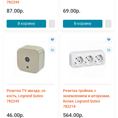
782244
87.00р.
69.00р.
В корзину
В корзину
Розетка TV звезда, сл.
Розетка тройная, с
кость, Legrand Quteo
заземлением и шторками,
782245
белая, Legrand Quteo
782218
46.00р.
564.00р.