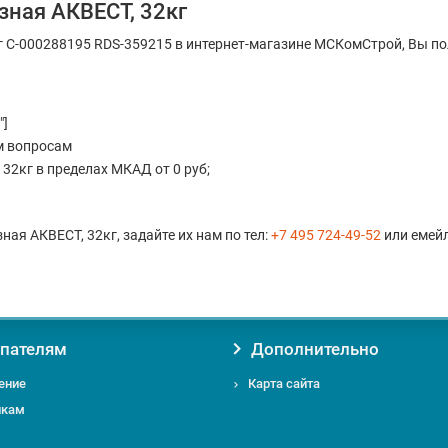
ная АКВЕСТ, 32кг
 С-000288195 RDS-359215 в интернет-магазине МСКомСтрой, Вы по
"]
м вопросам
2кг в пределах МКАД от 0 руб;
ая АКВЕСТ, 32кг, задайте их нам по тел:
+7 495 724-49-52
или емей
пателям
Дополнительно
ение
Карта сайта
икам