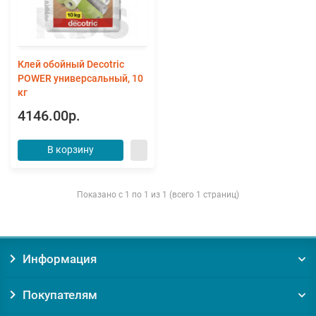
Клей обойный Decotric
POWER универсальный, 10
кг
4146.00р.
В корзину
Показано с 1 по 1 из 1 (всего 1 страниц)
Информация
Покупателям