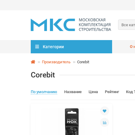
Все ка
Категории
О 
Производитель
Corebit
Corebit
По умолчанию
Название
Цена
Рейтинг
Код 