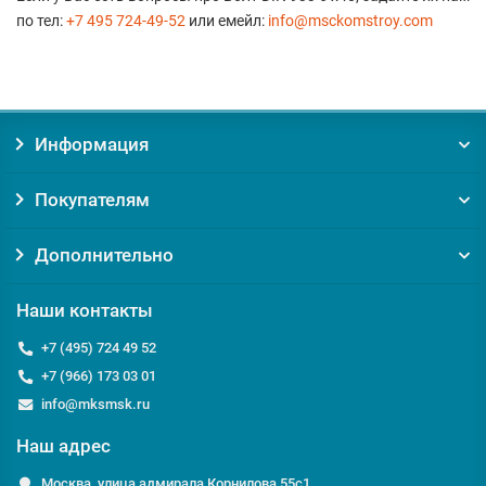
по тел:
+7 495 724-49-52
или емейл:
info@msckomstroy.com
Информация
Покупателям
Дополнительно
Наши контакты
+7 (495) 724 49 52
+7 (966) 173 03 01
info@mksmsk.ru
Наш адрес
Москва, улица адмирала Корнилова 55с1