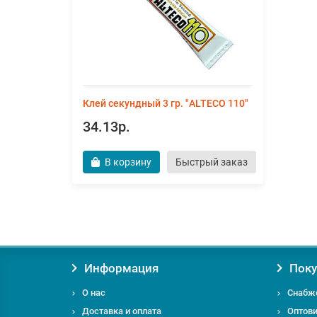
Клей секундный 3 гр. "ALTECO 110"
34.13р.
В корзину
Быстрый заказ
Информация
Поку
О нас
Снабж
Доставка и оплата
Оптов