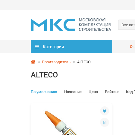
Все ка
Категории
О 
Производитель
ALTECO
ALTECO
По умолчанию
Название
Цена
Рейтинг
Код 