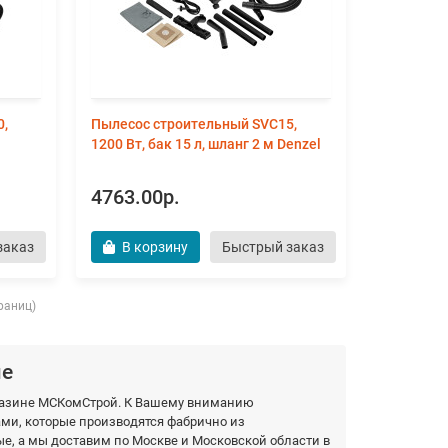
0,
Пылесос строительный SVC15,
1200 Вт, бак 15 л, шланг 2 м Denzel
4763.00р.
заказ
В корзину
Быстрый заказ
траниц)
ые
агазине МСКомСтрой. К Вашему вниманию
и, которые производятся фабрично из
, а мы доставим по Москве и Московской области в