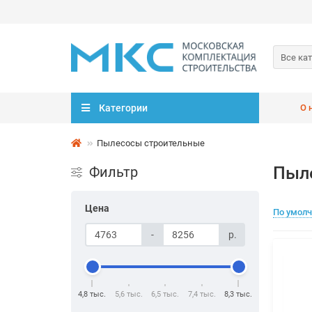
Все ка
Категории
О 
Пылесосы строительные
Пыл
Фильтр
Цена
По умол
-
р.
4,8 тыс.
5,6 тыс.
6,5 тыс.
7,4 тыс.
8,3 тыс.