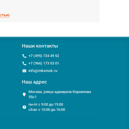
стью
ок!
сы строительные;
Наши контакты
ранспортной компанией;
+7 (495) 724 49 52
+7 (966) 173 03 01
борудование, мы с удовольствием ответим на них по
info@mksmsk.ru
Наш адрес
Москва, улица адмирала Корнилова
55с1
пн-пт с 9:00 до 19:00
сб:вс с 10:00 до 16:00