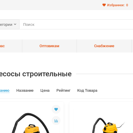
Избранное:
0
тегории
нас
Оптовикам
Снабжение
есосы строительные
чанию
Название
Цена
Рейтинг
Код Товара