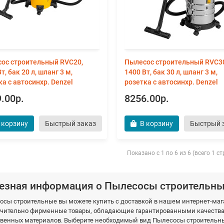
ос строительный RVC20,
Пылесос строительный RVC3
т, бак 20 л, шланг 3 м,
1400 Вт, бак 30 л, шланг 3 м,
ка с автосинхр. Denzel
розетка с автосинхр. Denzel
.00р.
8256.00р.
 корзину
Быстрый заказ
В корзину
Быстрый 
Показано с 1 по 6 из 6 (всего 1 с
езная информация о Пылесосы строительн
осы строительные вы можете купить с доставкой в нашем интернет-м
чительно фирменные товары, обладающие гарантированными качествам
твенных материалов. Выберите необходимый вид Пылесосы строительные