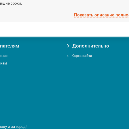
айшие сроки.
Показать описание полно
вая товар Пылесосы строительные у нас, вы получаете:
Уверенность в оригинальности товара. Мы против контрафакта и поддел
Гарантию на товар от производителя;
Помощь и консультацию по вопросам подбора и обслуживания Пылесо
Доставку по Москве от 0 руб;
пателям
Дополнительно
Доставку по Московской области по выгодному тарифу курьером или т
ение
Карта сайта
икам
 вас есть вопросы относительно Пылесосы строительные или Силовое о
ону
+7 495 724-49-52
или email:
info@msckomstroy.com
ду и за город!