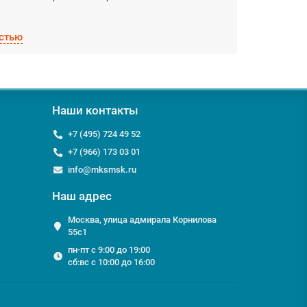
стью
ок!
и;
ранспортной компанией;
Наши контакты
+7 (495) 724 49 52
месителей, мы с удовольствием ответим на них по
+7 (966) 173 03 01
info@mksmsk.ru
Наш адрес
Москва, улица адмирала Корнилова
55с1
пн-пт с 9:00 до 19:00
сб:вс с 10:00 до 16:00