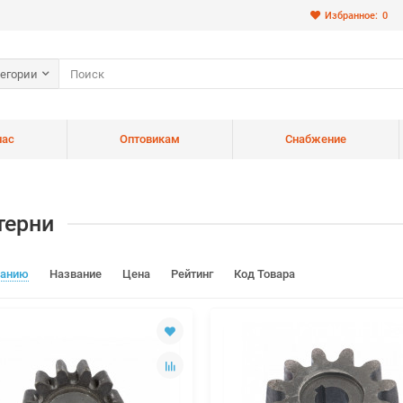
Избранное:
0
тегории
нас
Оптовикам
Снабжение
терни
чанию
Название
Цена
Рейтинг
Код Товара