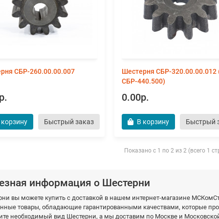
рня CБP-260.00.00.007
Шестерня СБР-320.00.00.012 
СБР-440.500)
р.
0.00р.
 корзину
Быстрый заказ
В корзину
Быстрый 
Показано с 1 по 2 из 2 (всего 1 с
езная информация о Шестерни
рни вы можете купить с доставкой в нашем интернет-магазине МСКом
нные товары, обладающие гарантированными качествами, которые прои
те необходимый вид Шестерни, а мы доставим по Москве и Московской