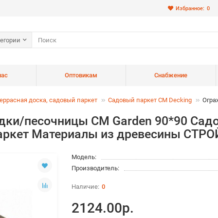
Избранное:
0
тегории
нас
Оптовикам
Снабжение
еррасная доска, садовый паркет
Садовый паркет CM Decking
Огра
дки/песочницы CM Garden 90*90 Садо
 паркет Материалы из древесины С
Модель:
Производитель:
0
2124.00р.