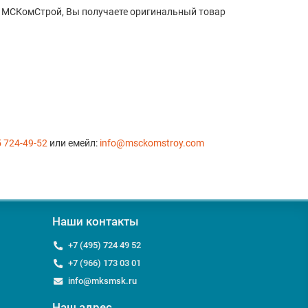
е МСКомСтрой, Вы получаете оригинальный товар
5 724-49-52
или емейл:
info@msckomstroy.com
Наши контакты
+7 (495) 724 49 52
+7 (966) 173 03 01
info@mksmsk.ru
Наш адрес